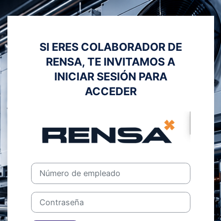
Salta al contenido principal
Entrar a Colab
Número de empleado
Contraseña